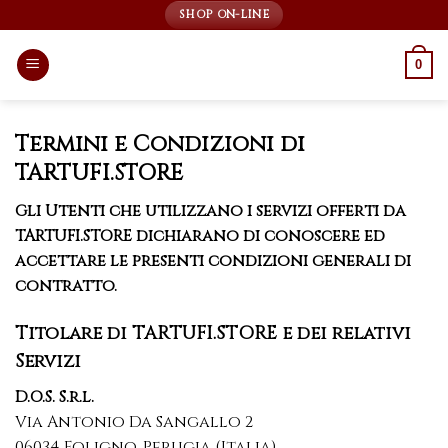
Skip
SHOP ON-LINE
to
content
0
Termini e Condizioni di
TARTUFI.STORE
Gli Utenti che utilizzano i servizi offerti da
TARTUFI.STORE dichiarano di conoscere ed
accettare le presenti condizioni generali di
contratto.
Titolare di TARTUFI.STORE e dei relativi
Servizi
D.O.S. S.r.l.
Via Antonio Da Sangallo 2
06034 Foligno, Perugia (Italia)