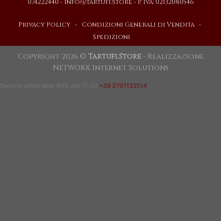
074222440 -
info@tartufi.store
- P. Iva: 02132080546
Privacy Policy
-
Condizioni Generali di Vendita
-
Spedizioni
Copyright 2026 ©
Tartufi.Store
- Realizzazione
NETWORX Internet Solutions
Servizio attivo dalle 9:00 alle 17:00
+39 3701132514