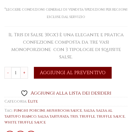
*leggere condizioni generali di vendita/spedizioni per regioni
escluse dal servizio
Il Tris di Salse 30gx3 è una elegante e pratica
confezione composta da tre vasi
monoporzione con 3 tipologie di squisite
salse.
Tris di Salse 30gx3 quantità
AGGIUNGI AL PREVENTIVO
Aggiungi alla lista dei desideri
Categoria:
Elite
Tag:
funghi porcini
,
mushroom sauce
,
salsa
,
salsa al
tartufo bianco
,
salsa tartufata
,
tris
,
truffle
,
truffle sauce
,
white truffle sauce