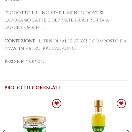
Prodotto in uno stabilimento dove si
lavorano latte e derivati, soia, frutta a
guscio e solfiti.
Confezione:
Il Tris di Salse 30gx3 è composto da
3 vasi in vetro 30g cadauno.
Peso netto:
90g
PRODOTTI CORRELATI
Aggiungi
Aggiungi
alla
alla
lista dei
lista dei