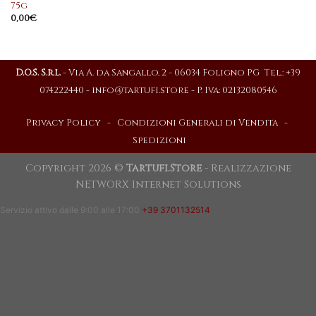
75g
0,00
€
D.O.S. S.r.l.
- Via A. da Sangallo, 2 - 06034 Foligno PG Tel.: +39
074222440 -
info@tartufi.store
- P. Iva: 02132080546
Privacy Policy
-
Condizioni Generali di Vendita
-
Spedizioni
Copyright 2026 ©
Tartufi.Store
- Realizzazione
NETWORX Internet Solutions
Servizio attivo dalle 9:00 alle 17:00
+39 3701132514