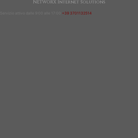
NETWORX Internet Solutions
Servizio attivo dalle 9:00 alle 17:00
+39 3701132514