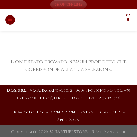
Skip
SHOP ON-LINE
to
content
0
Non è stato trovato nessun prodotto che
corrisponde alla tua selezione.
D.O.S. S.r.l.
- Via A. da Sangallo, 2 - 06034 Foligno PG Tel.: +39
074222440 -
info@tartufi.store
- P. Iva: 02132080546
Privacy Policy
-
Condizioni Generali di Vendita
-
Spedizioni
Copyright 2026 ©
Tartufi.Store
- Realizzazione