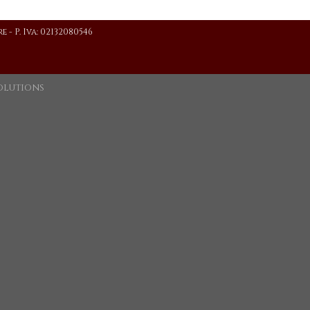
re
- P. Iva: 02132080546
olutions