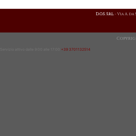
D.O.S. S.r.l.
- Via A. da
Copyrig
Servizio attivo dalle 9:00 alle 17:00
+39 3701132514