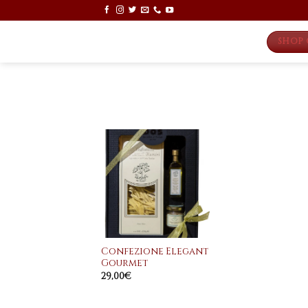
Skip
to
content
SHOP 
Aggiungi
alla
lista dei
desideri
+
Confezione Elegant
Gourmet
29,00
€