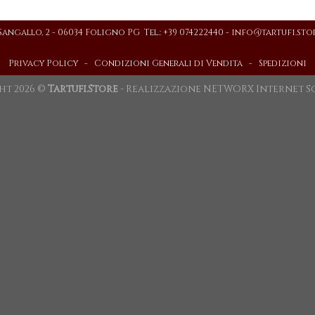
 Sangallo, 2 - 06034 Foligno PG Tel.: +39 074222440 -
info@tartufi.sto
Privacy Policy
-
Condizioni Generali di Vendita
-
Spedizioni
ht 2026 ©
Tartufi.Store
- Realizzazione
NETWORX Internet S