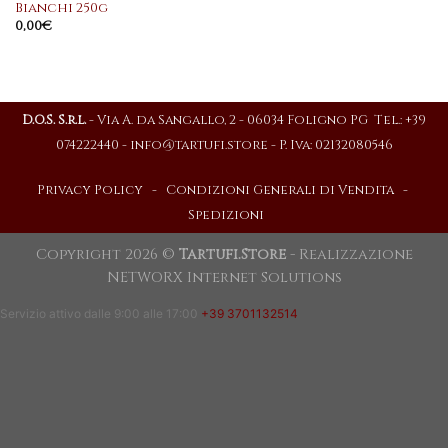
Bianchi 250g
0,00
€
D.O.S. S.r.l.
- Via A. da Sangallo, 2 - 06034 Foligno PG Tel.: +39
074222440 -
info@tartufi.store
- P. Iva: 02132080546
Privacy Policy
-
Condizioni Generali di Vendita
-
Spedizioni
Copyright 2026 ©
Tartufi.Store
- Realizzazione
NETWORX Internet Solutions
Servizio attivo dalle 9:00 alle 17:00
+39 3701132514