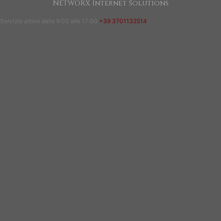
NETWORX Internet Solutions
Servizio attivo dalle 9:00 alle 17:00
+39 3701132514