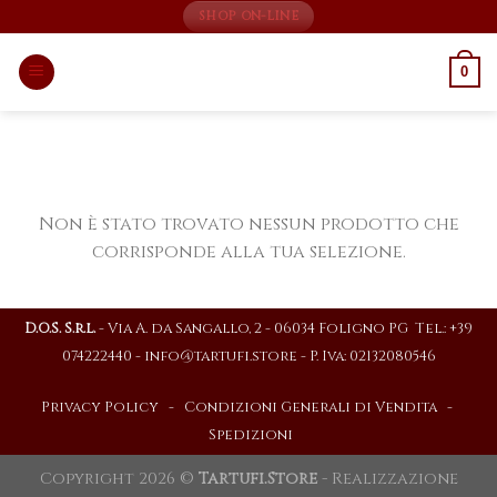
Skip
SHOP ON-LINE
to
content
0
Non è stato trovato nessun prodotto che
corrisponde alla tua selezione.
D.O.S. S.r.l.
- Via A. da Sangallo, 2 - 06034 Foligno PG Tel.: +39
074222440 -
info@tartufi.store
- P. Iva: 02132080546
Privacy Policy
-
Condizioni Generali di Vendita
-
Spedizioni
Copyright 2026 ©
Tartufi.Store
- Realizzazione