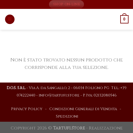
Skip
SHOP ON-LINE
to
content
0
Non è stato trovato nessun prodotto che
corrisponde alla tua selezione.
D.O.S. S.r.l.
- Via A. da Sangallo, 2 - 06034 Foligno PG Tel.: +39
074222440 -
info@tartufi.store
- P. Iva: 02132080546
Privacy Policy
-
Condizioni Generali di Vendita
-
Spedizioni
Copyright 2026 ©
Tartufi.Store
- Realizzazione