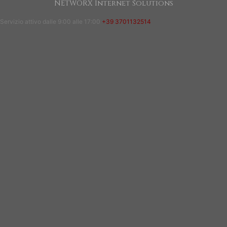
NETWORX Internet Solutions
Servizio attivo dalle 9:00 alle 17:00
+39 3701132514