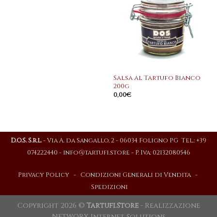
Aggiungi
alla
lista dei
desideri
Salsa al Tartufo Bianco
200g
0,00
€
D.O.S. S.r.l.
- Via A. da Sangallo, 2 - 06034 Foligno PG Tel.: +39
074222440 -
info@tartufi.store
- P. Iva: 02132080546
Privacy Policy
-
Condizioni Generali di Vendita
-
Spedizioni
Copyright 2026 ©
Tartufi.Store
- Realizzazione
NETWORX Internet Solutions