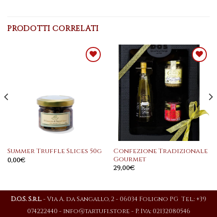
PRODOTTI CORRELATI
Aggiungi
Aggiungi
alla
alla
lista dei
lista dei
desideri
desideri
Confezione Tradizionale
Summer Truffle Slices 50g
Gourmet
0,00
€
29,00
€
D.O.S. S.r.l.
- Via A. da Sangallo, 2 - 06034 Foligno PG Tel.: +39
074222440 -
info@tartufi.store
- P. Iva: 02132080546