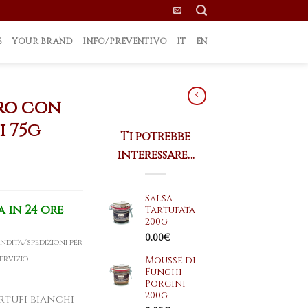
S
YOUR BRAND
INFO/PREVENTIVO
IT
EN
rro con
i 75g
Ti potrebbe
interessare…
Salsa
 in 24 ore
Tartufata
200g
0,00
€
ndita/spedizioni per
ervizio
Mousse di
Funghi
Porcini
200g
rtufi bianchi