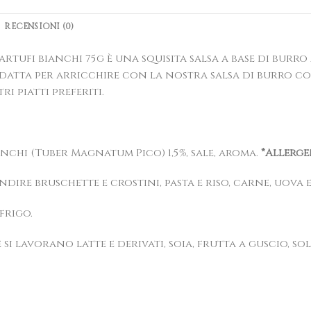
RECENSIONI (0)
artufi bianchi 75g è una squisita salsa a base di burr
datta per arricchire con la nostra salsa di burro co
 piatti preferiti.
anchi (Tuber Magnatum Pico) 1,5%, sale, aroma.
*Allerge
dire bruschette e crostini, pasta e riso, carne, uova e
frigo.
 lavorano latte e derivati, soia, frutta a guscio, solf