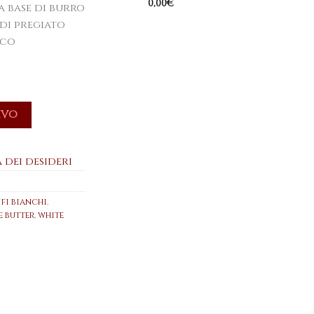
0,00
€
a base di burro
di pregiato
nco
fi Bianchi 75g quantità
IVO
 dei desideri
fi bianchi
,
e butter
,
white