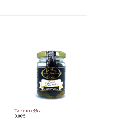
ngi
Aggiungi
a
alla
dei
lista dei
ri
desideri
+
Tartufo 55g
0,00
€