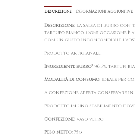
DESCRIZIONE
INFORMAZIONI AGGIUNTIVE
Descrizione:
La Salsa di Burro con t
tartufo bianco.
Ogni occasione è a
con un gusto inconfondibile i vostri
Prodotto artigianale.
Ingredienti:
burro*
96,5%, tartufi bi
Modalità di consumo:
Ideale per con
A confezione aperta conservare in 
Prodotto in uno stabilimento dove si
Confezione:
vaso vetro
Peso netto:
75g