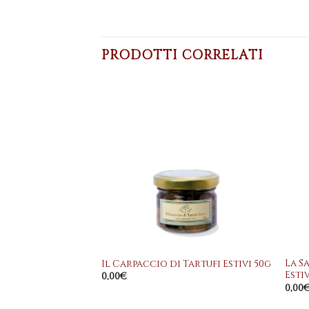
PRODOTTI CORRELATI
Aggiungi
Aggiungi
alla
alla
lista dei
lista dei
desideri
desideri
+
+
La S
 dell’Umbria 50g
Il Carpaccio di Tartufi Estivi 50g
Esti
0,00
€
0,00