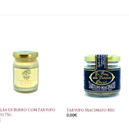
Aggiungi
Aggiu
alla
all
lista dei
lista 
desideri
deside
+
alsa di Burro con Tartufo
Tartufo Macinato 80g
vo 75g
0,00
€
€