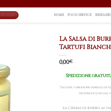
ON-LINE
HOME
FOOD SERVICE
RESELLER
La Salsa di Bu
Tartufi Bianch
0,00
€
Spedizione gratuita
*leggere condizioni generali di ve
regioni escluse dal s
La Crema di burro ai ta