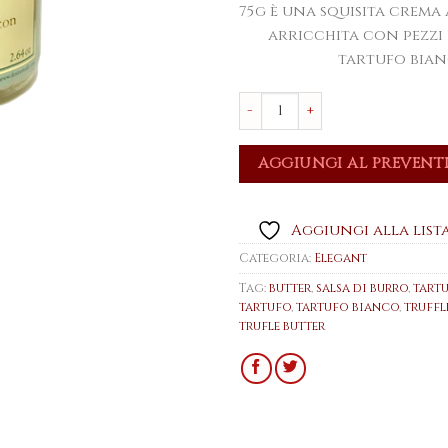
75g è una squisita crema 
arricchita con pezzi 
tartufo bia
La Salsa di Burro con Tartu
AGGIUNGI AL PREVENT
Aggiungi alla lista
Categoria:
Elegant
Tag:
butter
,
salsa di burro
,
tartu
tartufo
,
tartufo bianco
,
truffl
trufle butter