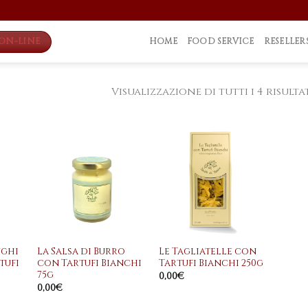
ON-LINE
HOME
FOOD SERVICE
RESELLER
Visualizzazione di tutti i 4 risulta
ngi
Aggiungi
Aggiungi
a
alla
alla
dei
lista dei
lista dei
eri
desideri
desideri
+
+
nghi
La Salsa di Burro
Le Tagliatelle con
tufi
con Tartufi Bianchi
Tartufi Bianchi 250g
75g
0,00
€
0,00
€