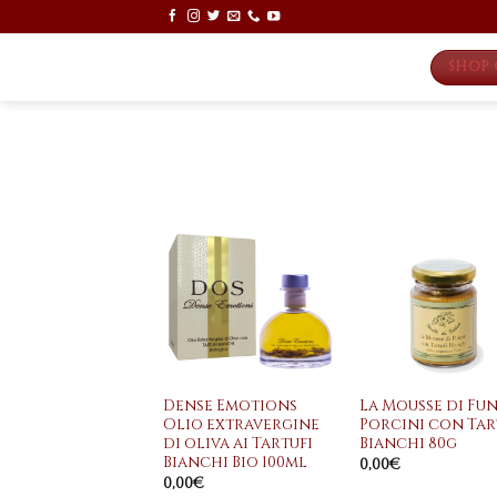
Skip
to
content
SHOP 
Aggiungi
Aggiu
alla
all
lista dei
lista 
desideri
desid
+
+
Dense Emotions
La Mousse di Fu
Olio extravergine
Porcini con Tar
di oliva ai Tartufi
Bianchi 80g
Bianchi Bio 100ml
0,00
€
0,00
€