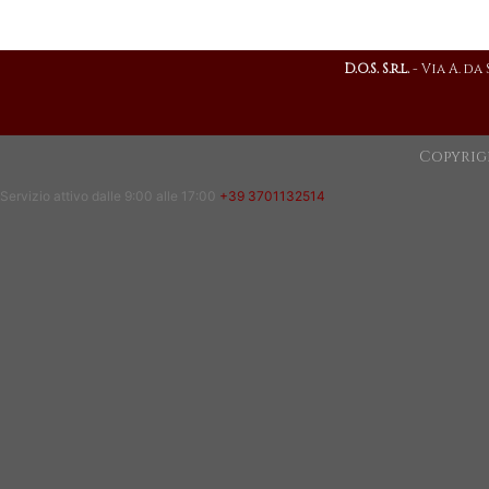
D.O.S. S.r.l.
- Via A. da
Copyrig
Servizio attivo dalle 9:00 alle 17:00
+39 3701132514