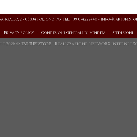
 Sangallo, 2 - 06034 Foligno PG Tel.: +39 074222440 -
info@tartufi.sto
Privacy Policy
-
Condizioni Generali di Vendita
-
Spedizioni
ht 2026 ©
Tartufi.Store
- Realizzazione
NETWORX Internet S