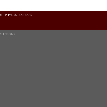
re
- P. Iva: 02132080546
olutions