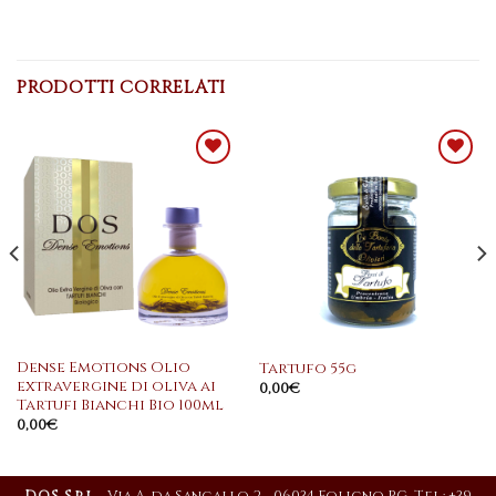
PRODOTTI CORRELATI
Aggiungi
Aggiungi
alla
alla
lista dei
lista dei
desideri
desideri
Dense Emotions Olio
Tartufo 55g
extravergine di oliva ai
0,00
€
Tartufi Bianchi Bio 100ml
0,00
€