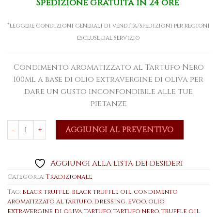
Spedizione gratuita in 24 ore
*leggere condizioni generali di vendita/spedizioni per regioni
escluse dal servizio
Condimento aromatizzato al Tartufo Nero
100ml a base di olio extravergine di oliva per
dare un gusto inconfondibile alle tue
pietanze
Condimento aromatizzato al Tartufo Nero 100ml qu
AGGIUNGI AL PREVENTIVO
Aggiungi alla lista dei desideri
Categoria:
Tradizionale
Tag:
black truffle
,
black truffle oil
,
condimento
aromatizzato al tartufo
,
dressing
,
evoo
,
olio
extravergine di oliva
,
tartufo
,
tartufo nero
,
truffle oil