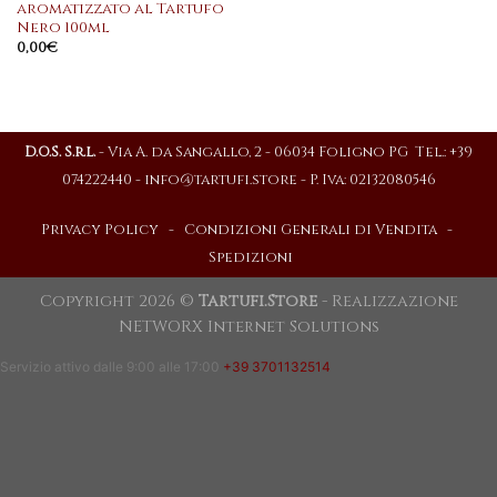
aromatizzato al Tartufo
Nero 100ml
0,00
€
D.O.S. S.r.l.
- Via A. da Sangallo, 2 - 06034 Foligno PG Tel.: +39
074222440 -
info@tartufi.store
- P. Iva: 02132080546
Privacy Policy
-
Condizioni Generali di Vendita
-
Spedizioni
Copyright 2026 ©
Tartufi.Store
- Realizzazione
NETWORX Internet Solutions
Servizio attivo dalle 9:00 alle 17:00
+39 3701132514