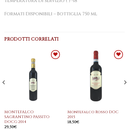
Temperatura Di Servizio (°) -18
Formati Disponibili – Bottiglia 750 ml
PRODOTTI CORRELATI
Aggiungi
Aggiungi
alla
alla
lista dei
lista dei
desideri
desideri
MONTEFALCO
Montefalco Rosso DOC
SAGRANTINO PASSITO
2015
DOCG 2014
18,50
€
29,50
€