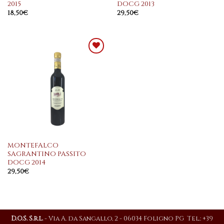
2015
DOCG 2013
18,50
€
29,50
€
Aggiungi
alla
lista dei
desideri
MONTEFALCO
SAGRANTINO PASSITO
DOCG 2014
29,50
€
D.O.S. S.r.l.
- Via A. da Sangallo, 2 - 06034 Foligno PG Tel.: +39